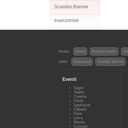
Scambio Banner
Inserzionisti
Sfoglia:
Eventi
-
Inserisci evento
-
Are
Utilità:
Redazione
-
Scambio Banner
Eventi
Sagre
Teatro
Cinema
Feste
Spettacoli
Cabaret
Fiere
Lirica
Mostre
Concerti