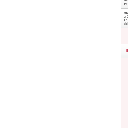
Am
Ev
XI
a 
La
de
R