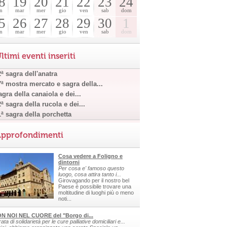
8
19
20
21
22
23
24
n
mar
mer
gio
ven
sab
dom
5
26
27
28
29
30
1
n
mar
mer
gio
ven
sab
dom
ltimi eventi inseriti
ª sagra dell'anatra
7ª mostra mercato e sagra della...
gra della canaiola e dei...
ª sagra della rucola e dei...
1ª sagra della porchetta
pprofondimenti
Cosa vedere a Foligno e
dintorni
Per cosa e' famoso questo
luogo, cosa attira tanto i...
Girovagando per il nostro bel
Paese è possibile trovare una
moltitudine di luoghi più o meno
noti...
N NOI NEL CUORE del "Borgo di...
ata di solidarietà per le cure palliative domiciliari e...