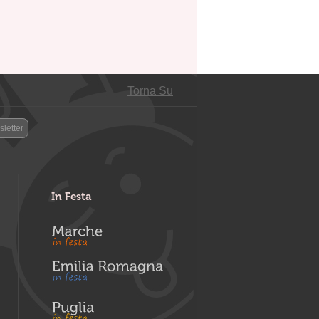
Torna Su
letter
In Festa