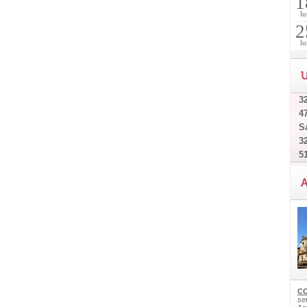
1
lu
2
lu
U
32
4
Sa
32
5
A
CO
ser