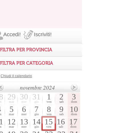
Accedi!
Iscriviti!
FILTRA PER PROVINCIA
FILTRA PER CATEGORIA
Chiudi il calendario
novembre 2024
8
29
30
31
1
2
3
n
mar
mer
gio
ven
sab
dom
4
5
6
7
8
9
10
n
mar
mer
gio
ven
sab
dom
1
12
13
14
15
16
17
n
mar
mer
gio
ven
sab
dom