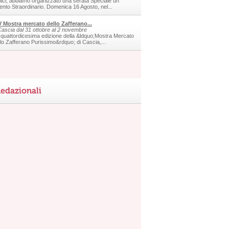
ici, abbiamo organizzato una serata Speciale un
ento Straordinario. Domenica 16 Agosto, nel...
V Mostra mercato dello Zafferano...
Cascia dal 31 ottobre al 2 novembre
 quattordicesima edizione della &ldquo;Mostra Mercato
llo Zafferano Purissimo&rdquo; di Cascia,...
edazionali