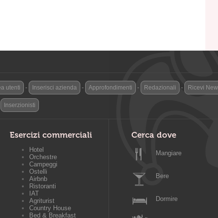
a utenti
-
Inserisci azienda
-
Approfondimenti
-
Redazionali
-
Ricevi News
-
Inserzionisti
Esercizi commerciali
Cerca dove
Hotel
Mangiare
Orchestre
Campeggi
Ostelli
Bere
Airbnb
Ristoranti
IAT
Dormire
Agriturist
Country House
Bed & Breakfast