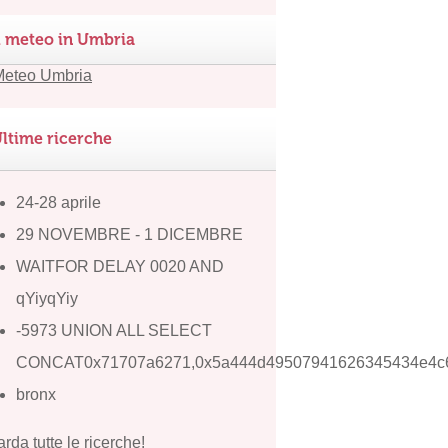
l meteo in Umbria
ltime ricerche
24-28 aprile
29 NOVEMBRE - 1 DICEMBRE
WAITFOR DELAY 0020 AND
qYiyqYiy
-5973 UNION ALL SELECT
CONCAT0x71707a6271,0x5a444d49507941626345434e4c6
bronx
rda tutte le ricerche!