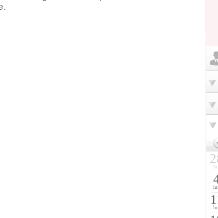
e.
2
lu
lu
1
lu