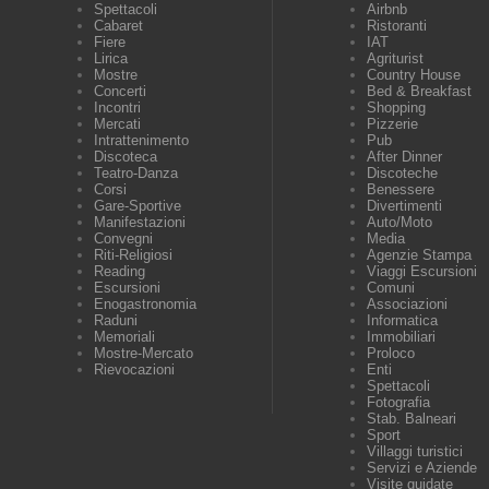
Spettacoli
Airbnb
Cabaret
Ristoranti
Fiere
IAT
Lirica
Agriturist
Mostre
Country House
Concerti
Bed & Breakfast
Incontri
Shopping
Mercati
Pizzerie
Intrattenimento
Pub
Discoteca
After Dinner
Teatro-Danza
Discoteche
Corsi
Benessere
Gare-Sportive
Divertimenti
Manifestazioni
Auto/Moto
Convegni
Media
Riti-Religiosi
Agenzie Stampa
Reading
Viaggi Escursioni
Escursioni
Comuni
Enogastronomia
Associazioni
Raduni
Informatica
Memoriali
Immobiliari
Mostre-Mercato
Proloco
Rievocazioni
Enti
Spettacoli
Fotografia
Stab. Balneari
Sport
Villaggi turistici
Servizi e Aziende
Visite guidate