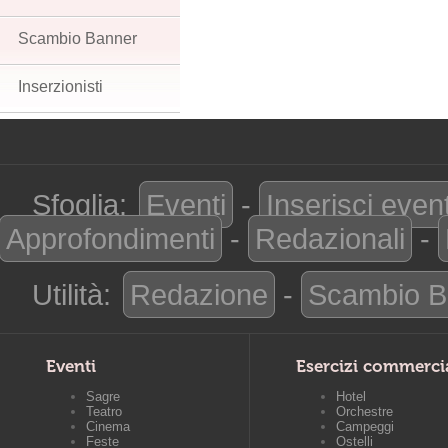
Scambio Banner
Inserzionisti
Sfoglia:
Eventi
-
Inserisci even
Approfondimenti
-
Redazionali
-
Utilità:
Redazione
-
Scambio B
Eventi
Esercizi commerci
Sagre
Hotel
Teatro
Orchestre
Cinema
Campeggi
Feste
Ostelli