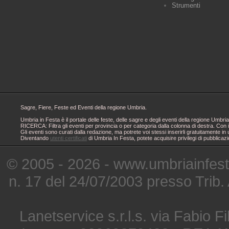
Strumenti
Sagre, Fiere, Feste ed Eventi della regione Umbria.
Umbria in Festa è il portale delle feste, delle sagre e degli eventi della regione Um
RICERCA: Filtra gli eventi per provincia o per categoria dalla colonna di destra. Con i
Gli eventi sono curati dalla redazione, ma potrete voi stessi inserirli gratuitamente i
Diventando
utenti certificati
di Umbria In Festa, potete acquisire privilegi di pubblicaz
© 2005 - 2026 - www.umbriainfes
n. 17 del 24/07/2003 presso Trib.
Lanetservice s.r.l.s. via Fabio Fi