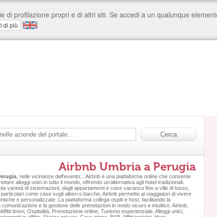
Airbnb Umbria a Perugia
erugia
, nelle vicinanze dell'evento... Airbnb è una piattaforma online che consente
otare alloggi unici in tutto il mondo, offrendo un’alternativa agli hotel tradizionali.
a varietà di sistemazioni, dagli appartamenti e case vacanza fino a ville di lusso,
particolari come case sugli alberi o barche, Airbnb permette ai viaggiatori di vivere
tiche e personalizzate. La piattaforma collega ospiti e host, facilitando la
 comunicazione e la gestione delle prenotazioni in modo sicuro e intuitivo. Airbnb,
fitti brevi, Ospitalità, Prenotazione online, Turismo esperienziale, Alloggi unici,