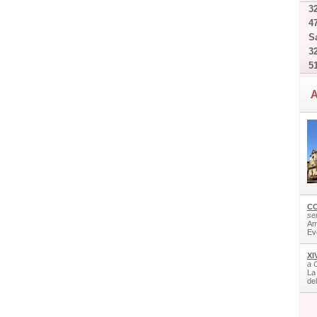
32
4
Sa
32
5
A
CO
ser
Am
Ev
XI
a 
La
de