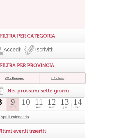
FILTRA PER CATEGORIA
Accedi!
Iscriviti!
FILTRA PER PROVINCIA
PG - Perugia
TR - Terni
Nei prossimi sette giorni
8
9
10
11
12
13
14
ab
dom
lun
mar
mer
gio
ven
Apri il calendario
ltimi eventi inseriti