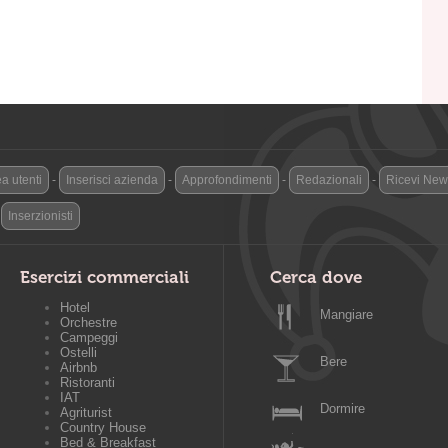
a utenti
-
Inserisci azienda
-
Approfondimenti
-
Redazionali
-
Ricevi News
-
Inserzionisti
Esercizi commerciali
Cerca dove
Hotel
Mangiare
Orchestre
Campeggi
Ostelli
Bere
Airbnb
Ristoranti
IAT
Dormire
Agriturist
Country House
Bed & Breakfast