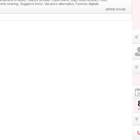
rtamenti in affitto, Stanze private, Case intere, B&B, Affitti turistici, Host,
e sharing, Soggiorni brevi, Vacanze alternative,Turismo digitale
airbnb trovati.
s
U