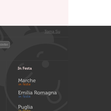
Torna Su
letter
In Festa