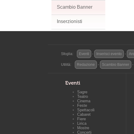
Scambio Banner
Inserzionisti
Sfoglia:
Eventi
-
Inserisci evento
-
Are
Utilità:
Redazione
-
Scambio Banner
Eventi
Sagre
Teatro
Cinema
Feste
Spettacoli
Cabaret
Fiere
Lirica
Mostre
Concerti