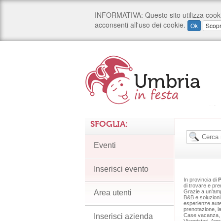
SFOGLIA:
Eventi
Inserisci evento
In provincia di
P
di trovare e pren
Area utenti
Grazie a un'ampi
B&B e soluzioni 
esperienze auten
prenotazione, la
Inserisci azienda
Case vacanza, Af