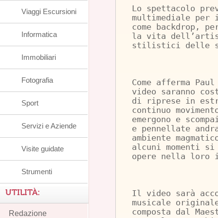
Lo spettacolo pre
Viaggi Escursioni
multimediale per 
come backdrop, pe
Informatica
la vita dell’arti
stilistici delle 
Immobiliari
Fotografia
Come afferma Paul
video saranno cos
di riprese in est
Sport
continuo moviment
emergono e scompa
Servizi e Aziende
e pennellate andr
ambiente magmatic
alcuni momenti si
Visite guidate
opere nella loro 
Strumenti
UTILITÀ:
Il video sarà acc
musicale original
composta dal Maes
Redazione