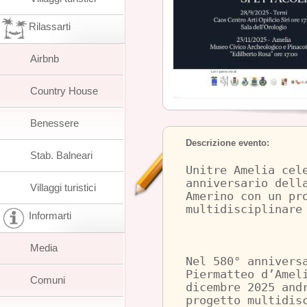
Rilassarti
Airbnb
Country House
Benessere
Descrizione evento:
Stab. Balneari
Unitre Amelia cel
anniversario dell
Villaggi turistici
Amerino con un pr
multidisciplinare
Informarti
Media
Nel 580° annivers
Piermatteo d’Amel
Comuni
dicembre 2025 and
progetto multidis