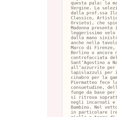
questa pala: la m
Vergine. La selez
dalla prof.ssa Il
Classico, Artisti
Orvieto), che spi
Madonna presenta 
leggerissimo velo
dalla mano sinist
anche nella tavol
Marco di Firenze,
Berlino o ancora 
controfacciata de
Sant’Agostino a N
all’azzurrite per
lapislazzuli per 
cinabro per la ga
Piermatteo fece l
consuetudine, del
funge da base per
si ritrova soprat
negli incarnati e
Bambino. Nel vett
in particolare (r