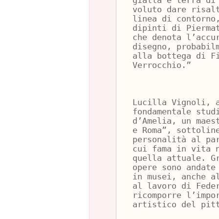
gialla e terra di
voluto dare risal
linea di contorno
dipinti di Pierma
che denota l’accu
disegno, probabil
alla bottega di F
Verrocchio.”
Lucilla Vignoli, 
fondamentale stud
d’Amelia, un maes
e Roma”, sottolin
personalità al pa
cui fama in vita 
quella attuale. G
opere sono andate
in musei, anche a
al lavoro di Fede
ricomporre l’impo
artistico del pit