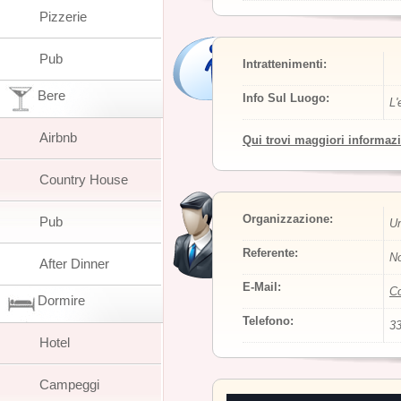
Pizzerie
Pub
Intrattenimenti:
Bere
Info Sul Luogo:
L'
Airbnb
Qui trovi maggiori informaz
Country House
Organizzazione:
Pub
Un
Referente:
No
After Dinner
E-Mail:
Co
Dormire
Telefono:
3
Hotel
Campeggi