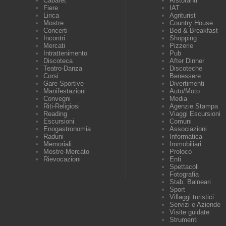
Cabaret
Ristoranti
Fiere
IAT
Lirica
Agriturist
Mostre
Country House
Concerti
Bed & Breakfast
Incontri
Shopping
Mercati
Pizzerie
Intrattenimento
Pub
Discoteca
After Dinner
Teatro-Danza
Discoteche
Corsi
Benessere
Gare-Sportive
Divertimenti
Manifestazioni
Auto/Moto
Convegni
Media
Riti-Religiosi
Agenzie Stampa
Reading
Viaggi Escursioni
Escursioni
Comuni
Enogastronomia
Associazioni
Raduni
Informatica
Memoriali
Immobiliari
Mostre-Mercato
Proloco
Rievocazioni
Enti
Spettacoli
Fotografia
Stab. Balneari
Sport
Villaggi turistici
Servizi e Aziende
Visite guidate
Strumenti