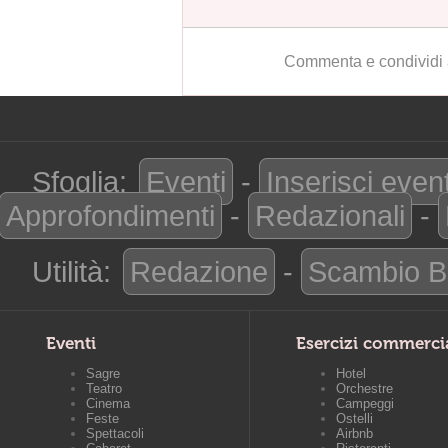
Commenta e condividi 
Sfoglia:
Eventi
-
Inserisci even
Approfondimenti
-
Redazionali
-
Utilità:
Redazione
-
Scambio B
Eventi
Esercizi commerci
Sagre
Hotel
Teatro
Orchestre
Cinema
Campeggi
Feste
Ostelli
Spettacoli
Airbnb