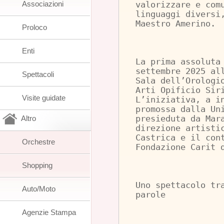
Associazioni
valorizzare e com
linguaggi diversi
Maestro Amerino.
Proloco
Enti
La prima assoluta
settembre 2025 al
Spettacoli
Sala dell’Orologi
Arti Opificio Sir
Visite guidate
L’iniziativa, a i
promossa dalla Un
Altro
presieduta da Mar
direzione artisti
Castrica e il con
Orchestre
Fondazione Carit 
Shopping
Uno spettacolo tr
Auto/Moto
parole
Agenzie Stampa