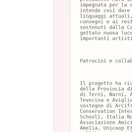
impegnata per la 
intende così dare
linguaggi attuali
convegni e ai res
sostenuti dalla C
gettato nuova luc
importanti artist
Patrocini e colla
Il progetto ha ri
della Provincia d
di Terni, Narni, 
Teverina e Avigli
sostegno di Arcif
Conservation Inte
School), Italia N
Associazione Amic
Amelia, Unicoop E