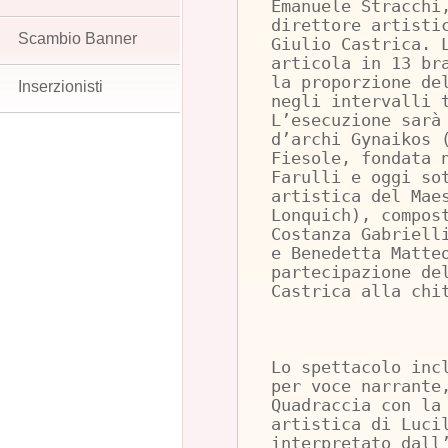
Emanuele Stracchi
direttore artisti
Scambio Banner
Giulio Castrica. 
articola in 13 br
la proporzione de
Inserzionisti
negli intervalli 
L’esecuzione sarà
d’archi Gynaikos 
Fiesole, fondata 
Farulli e oggi so
artistica del Mae
Lonquich), compos
Costanza Gabriell
e Benedetta Matte
partecipazione de
Castrica alla chi
Lo spettacolo inc
per voce narrante
Quadraccia con la
artistica di Luci
interpretato dall