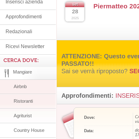
Inserisci azienda
set
Piermatteo 20
28
Approfondimenti
2025
Redazionali
Ricevi Newsletter
ATTENZIONE: Questo event
CERCA DOVE:
PASSATO!!
Sai se verrà riproposto?
SE
Mangiare
Airbnb
Approfondimenti:
INSERIS
Ristoranti
Agriturist
CA
Dove:
vi
Country House
do
Data:
17