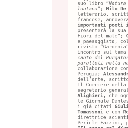
suo libro “
Natura
lontana
”;
Milo De
letterario, scrit
francese, annove
importanti poeti 
presenterà la sua
Fiori del male”;
e paesaggista, co
rivista “Gardenia
incontro sul tema
canto del Purgato
paralleli nella 
collaborazione co
Perugia;
Alessand
dell’arte, scritt
Il Corriere della
segretario genera
Alighieri,
che ogn
le Giornate Dante
i già citati
Giul
Tomassoni
e con
R
direttrice scient
Pericle Fazzini, 