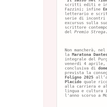
“
Il sasso nel fiu
scritti editi e i
Fazzini; infine
E
letterario e scri
serie di incontri
excursus sulla su
scrittore contemp
del
Premio Strega
Non mancherà, nel
la
Maratona Dante
integrale del Pur
venerdì 4 aprile,
conclusiva di
dom
prevista la cons
Foligno 2025
all’
Placido
quale rico
alla carriera e a
lingua e cultura 
l'anno scorso a M