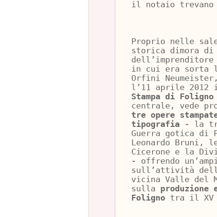
il notaio trevano
Proprio nelle sa
storica dimora di
dell’imprenditore
in cui era sorta 
Orfini Neumeister
l’11 aprile 2012 
Stampa di Foligno
centrale, vede pr
tre opere stampat
tipografia
- la tr
Guerra gotica di 
Leonardo Bruni, 
Cicerone e la Div
- offrendo un’amp
sull’attività del
vicina Valle del 
sulla
produzione 
Foligno
tra il XV 