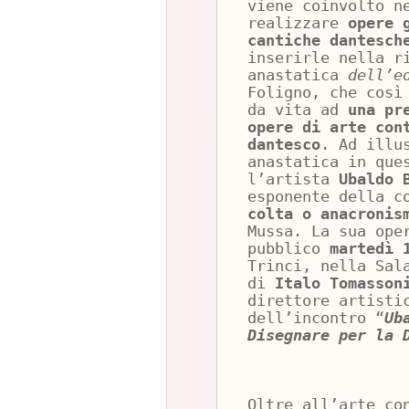
viene coinvolto n
realizzare
opere 
cantiche dantesc
inserirle nella r
anastatica
dell’e
Foligno, che così
da vita ad
una pr
opere di arte con
dantesco
. Ad illu
anastatica in que
l’artista
Ubaldo 
esponente della c
colta o anacronis
Mussa. La sua ope
pubblico
martedì 
Trinci, nella Sal
di
Italo Tomasson
direttore artisti
dell’incontro “
Ub
Disegnare per la 
Oltre all’arte co