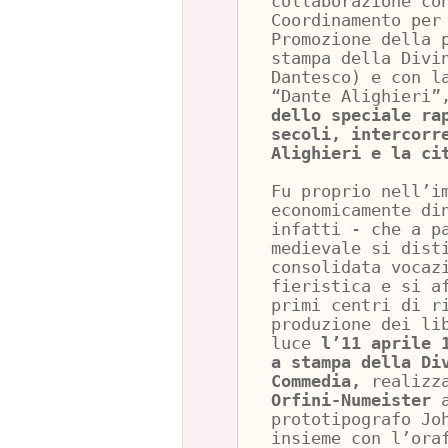
collaborazione co
Coordinamento per
Promozione della 
stampa della Divi
Dantesco) e con l
“Dante Alighieri
dello speciale ra
secoli, intercorr
Alighieri e la ci
Fu proprio nell’i
economicamente di
infatti - che a p
medievale si dist
consolidata vocaz
fieristica e si a
primi centri di r
produzione dei li
luce
l’11 aprile 
a stampa della Di
Commedia,
realizz
Orfini-Numeister
a
prototipografo Jo
insieme con l’ora