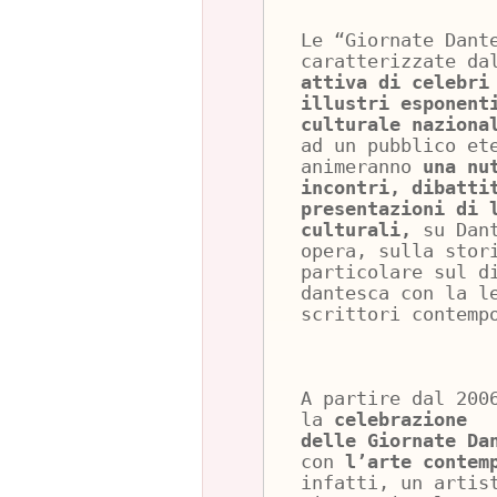
Le “Giornate Dant
caratterizzate d
attiva di celebri
illustri esponent
culturale naziona
ad un pubblico et
animeranno
una nu
incontri, dibatti
presentazioni di 
culturali,
su Dant
opera, sulla stor
particolare sul d
dantesca con la l
scrittori contemp
A partire dal 200
la
celebrazione
delle Giornate Da
con
l’arte contem
infatti, un artis