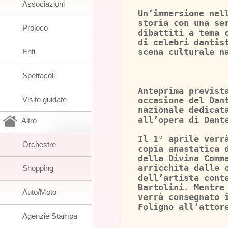
Associazioni
Un’immersione nel
storia con una se
Proloco
dibattiti a tema 
di celebri dantis
Enti
scena culturale n
Spettacoli
Anteprima previst
Visite guidate
occasione del Dan
nazionale dedicat
all’opera di Dant
Altro
Il 1° aprile verr
Orchestre
copia anastatica 
della Divina Comm
arricchita dalle 
Shopping
dell’artista cont
Bartolini. Mentre
Auto/Moto
verrà consegnato 
Foligno all’attor
Agenzie Stampa