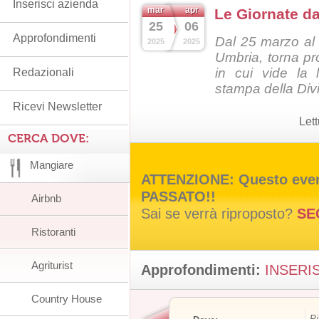
Inserisci azienda
mar
apr
Le Giornate d
25
06
Approfondimenti
Dal 25 marzo al 
2025
2025
Umbria, torna pr
in cui vide la 
Redazionali
stampa della Di
Ricevi Newsletter
Let
CERCA DOVE:
Mangiare
ATTENZIONE: Questo event
PASSATO!!
Airbnb
Sai se verrà riproposto?
SE
Ristoranti
Agriturist
Approfondimenti:
INSERIS
Country House
Pi