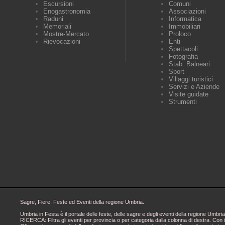
Escursioni
Comuni
Enogastronomia
Associazioni
Raduni
Informatica
Memoriali
Immobiliari
Mostre-Mercato
Proloco
Rievocazioni
Enti
Spettacoli
Fotografia
Stab. Balneari
Sport
Villaggi turistici
Servizi e Aziende
Visite guidate
Strumenti
Sagre, Fiere, Feste ed Eventi della regione Umbria.
Umbria in Festa è il portale delle feste, delle sagre e degli eventi della regione Um
RICERCA: Filtra gli eventi per provincia o per categoria dalla colonna di destra. Con i