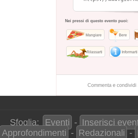
Nei pressi di questo evento puoi:
Mangiare
Bere
Rilassarti
Informarti
Commenta e condividi 
Sfoglia:
Eventi
-
Inserisci even
Approfondimenti
-
Redazionali
-