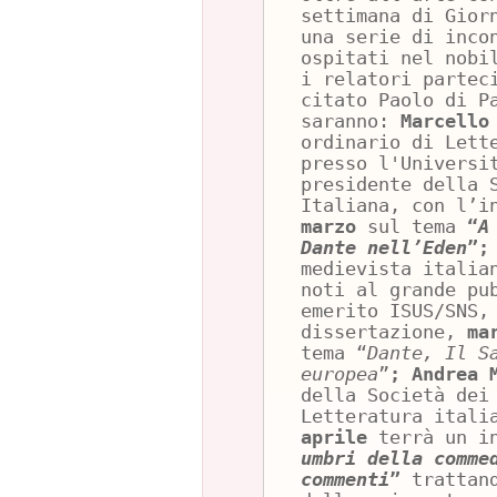
settimana di Gior
una serie di inco
ospitati nel nob
i relatori partec
citato Paolo di P
saranno:
Marcello
ordinario di Lett
presso l'Universi
presidente della 
Italiana, con l’i
marzo
sul tema
“
A
Dante nell’Eden
”;
medievista italia
noti al grande pu
emerito ISUS/SNS,
dissertazione,
ma
tema “
Dante, Il S
europea
”
;
Andrea 
della Società dei
Letteratura itali
aprile
terrà un i
umbri della comme
commenti
”
trattand