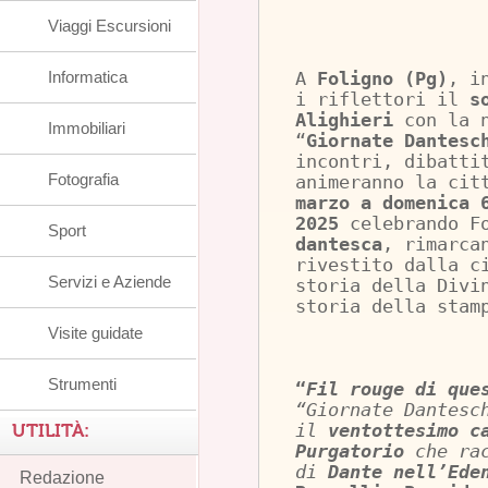
Viaggi Escursioni
Informatica
A
Foligno (Pg)
, i
i riflettori il
s
Alighieri
con la 
Immobiliari
“
Giornate Dantes
incontri, dibatti
Fotografia
animeranno la cit
marzo a domenica 
2025
celebrando F
Sport
dantesca
, rimarca
rivestito dalla c
Servizi e Aziende
storia della Divi
storia della stam
Visite guidate
Strumenti
“
Fil rouge di que
“Giornate Dantesc
UTILITÀ:
il
ventottesimo c
Purgatorio
che rac
di
Dante nell’Ede
Redazione