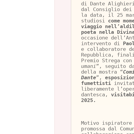
di Dante Alighier
dal Consiglio dei
la data, il 25 ma
studiosi
come mom
viaggio nell’aldi
poeta nella Divin
occasione dell’An
intervento di
Pao
e collaboratore d
Repubblica, final
Premio Strega con
umani
”, seguito d
della mostra “
Com
Dante
”,
esposizio
fumettisti
invita
liberamente l’ope
dantesca,
visitab
2025.
Motivo ispiratore
promossa dal Comu