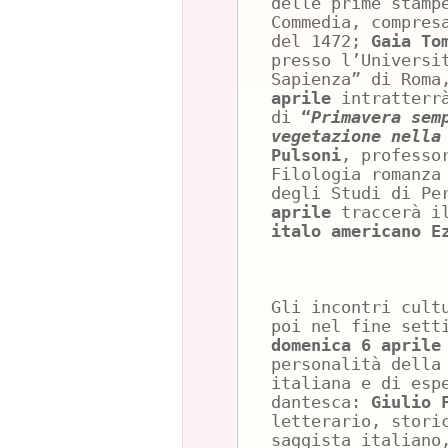
delle prime stamp
Commedia, compres
del 1472;
Gaia To
presso l’Universi
Sapienza” di Rom
aprile
intratterrà
di
“
Primavera sem
vegetazione nella
Pulsoni
, professo
Filologia romanza
degli Studi di Pe
aprile
traccerà i
italo americano E
Gli incontri cult
poi nel fine sett
domenica 6 aprile
personalità della
italiana e di esp
dantesca:
Giulio 
letterario, stori
saggista italiano