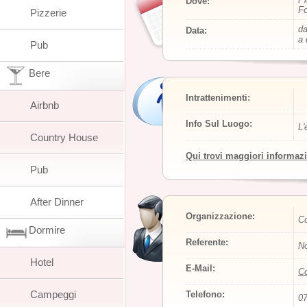
Dove:
Fo
Pizzerie
da
Data:
a 
Pub
Bere
Intrattenimenti:
Airbnb
Info Sul Luogo:
L'
Country House
Qui trovi maggiori informaz
Pub
After Dinner
Organizzazione:
Co
Dormire
Referente:
No
Hotel
E-Mail:
Co
Campeggi
Telefono:
0