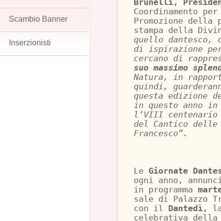
Brunelli, Preside
Coordinamento per
Scambio Banner
Promozione della 
stampa della Divi
quello dantesco, 
Inserzionisti
di ispirazione pe
cercano di rappr
suo massimo splen
Natura, in rappor
quindi, guarderan
questa edizione d
in questo anno in
l’VIII centenario
del Cantico delle
Francesco”.
Le
Giornate Dante
ogni anno, annun
in programma
mart
sale di Palazzo T
con il
Dantedì,
l
celebrativa della