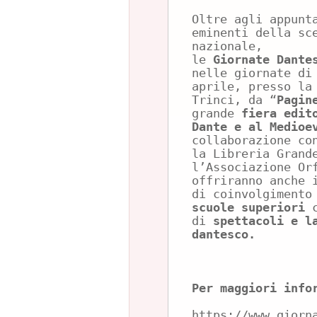
Oltre agli appunt
eminenti della sc
nazionale,
le
Giornate Dant
nelle giornate di
aprile, presso la
Trinci, da “
Pagin
grande
fiera edit
Dante e al Medioe
collaborazione co
la Libreria Grand
l’Associazione Or
offriranno anche 
di coinvolgiment
scuole superiori
c
di
spettacoli e l
dantesco.
Per maggiori info
https://www.giorn