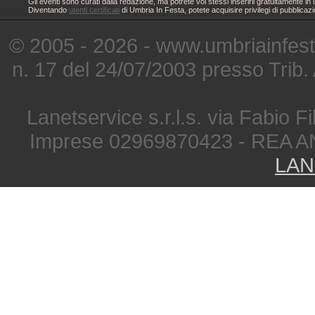
Gli eventi sono curati dalla redazione, ma potrete voi stessi inserirli gratuitamente i
Diventando
utenti certificati
di Umbria In Festa, potete acquisire privilegi di pubblicaz
© 2005 - 2026 - www.umbriainfes
n. 17 del 24/07/2003 presso Trib.
Lanetservice s.r.l.s. via Fabio Fi
Imprese 02969870423 - REA A
LAN