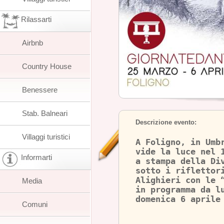
Rilassarti
Airbnb
Country House
Benessere
Stab. Balneari
Descrizione evento:
Villaggi turistici
A Foligno, in Umb
vide la luce nel 
Informarti
a stampa della Di
sotto i riflettor
Alighieri con le 
Media
in programma da l
domenica 6 aprile
Comuni