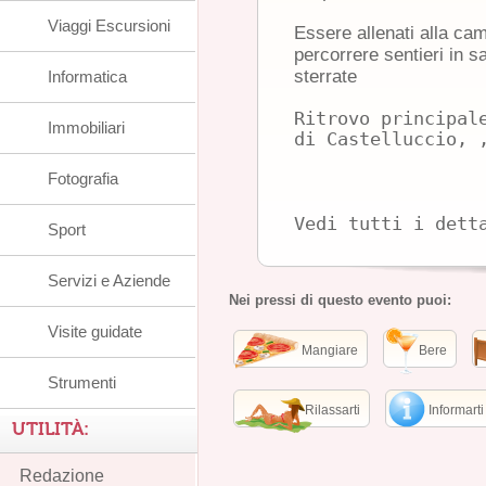
Viaggi Escursioni
Essere allenati alla ca
percorrere sentieri in s
sterrate
Informatica
Ritrovo principal
Immobiliari
Fotografia
Vedi tutti i dett
Sport
Servizi e Aziende
Nei pressi di questo evento puoi:
Visite guidate
Mangiare
Bere
Strumenti
Rilassarti
Informarti
UTILITÀ:
Redazione