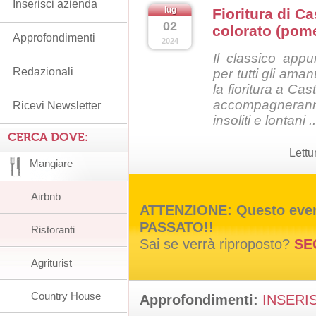
Inserisci azienda
lug
Fioritura di Ca
02
colorato (pome
Approfondimenti
2024
Il classico app
Redazionali
per tutti gli amant
la fioritura a Cas
accompagneran
Ricevi Newsletter
insoliti e lontani ..
CERCA DOVE:
Lettu
Mangiare
Airbnb
ATTENZIONE: Questo event
PASSATO!!
Ristoranti
Sai se verrà riproposto?
SE
Agriturist
Country House
Approfondimenti:
INSERIS