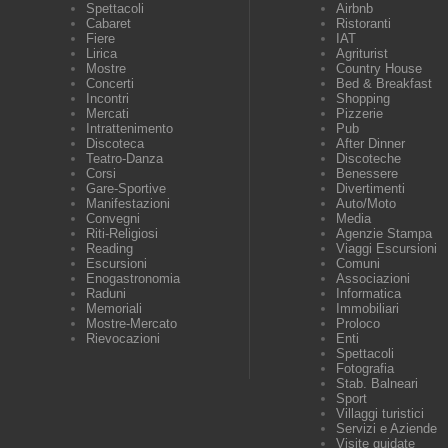
Spettacoli
Airbnb
Cabaret
Ristoranti
Fiere
IAT
Lirica
Agriturist
Mostre
Country House
Concerti
Bed & Breakfast
Incontri
Shopping
Mercati
Pizzerie
Intrattenimento
Pub
Discoteca
After Dinner
Teatro-Danza
Discoteche
Corsi
Benessere
Gare-Sportive
Divertimenti
Manifestazioni
Auto/Moto
Convegni
Media
Riti-Religiosi
Agenzie Stampa
Reading
Viaggi Escursioni
Escursioni
Comuni
Enogastronomia
Associazioni
Raduni
Informatica
Memoriali
Immobiliari
Mostre-Mercato
Proloco
Rievocazioni
Enti
Spettacoli
Fotografia
Stab. Balneari
Sport
Villaggi turistici
Servizi e Aziende
Visite guidate