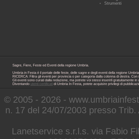
Strumenti
Sagre, Fiere, Feste ed Eventi della regione Umbria.
Umbria in Festa è il portale delle feste, delle sagre e degli eventi della regione Um
RICERCA: Filtra gli eventi per provincia o per categoria dalla colonna di destra. Con i
Gli eventi sono curati dalla redazione, ma potrete voi stessi inserirli gratuitamente i
Diventando
utenti certificati
di Umbria In Festa, potete acquisire privilegi di pubblicaz
© 2005 - 2026 - www.umbriainfes
n. 17 del 24/07/2003 presso Trib.
Lanetservice s.r.l.s. via Fabio Fi