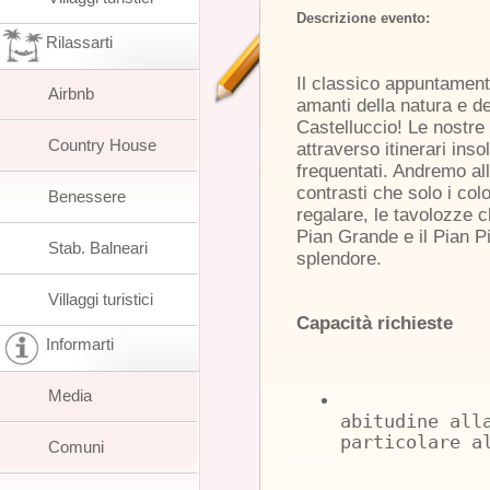
Descrizione evento:
Rilassarti
Il classico appuntamento
Airbnb
amanti della natura e dei 
Castelluccio! Le nostr
Country House
attraverso itinerari insol
frequentati. Andremo al
contrasti che solo i col
Benessere
regalare, le tavolozze
Pian Grande e il Pian P
Stab. Balneari
splendore.
Villaggi turistici
Capacità richieste
Informarti
Media
abitudine all
particolare a
Comuni