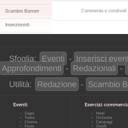
Commenta e condividi 
Scambio Banner
Inserzionisti
Sfoglia:
Eventi
-
Inserisci even
Approfondimenti
-
Redazionali
-
Utilità:
Redazione
-
Scambio B
Eventi
Esercizi commerci
Sagre
Hotel
Teatro
Orchestre
Cinema
Campeggi
Feste
Ostelli