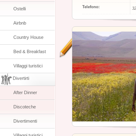
Telefono:
Ostelli
3
Airbnb
Country House
Bed & Breakfast
Villaggi turistici
Divertirti
After Dinner
Discoteche
Divertimenti
Villaggi turistici