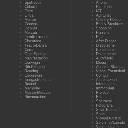
Spettacoli
Airbnb
Cabaret
Ristoranti
Fiere
IAT
Lirica
Agriturist
Mostre
Country House
Concerti
Bed & Breakfast
Incontri
Shopping
Mercati
Pizzerie
Intrattenimento
Pub
Discoteca
After Dinner
Teatro-Danza
Discoteche
Corsi
Benessere
Gare-Sportive
Divertimenti
Manifestazioni
Auto/Moto
Convegni
Media
Riti-Religiosi
Agenzie Stampa
Reading
Viaggi Escursioni
Escursioni
Comuni
Enogastronomia
Associazioni
Raduni
Informatica
Memoriali
Immobiliari
Mostre-Mercato
Proloco
Rievocazioni
Enti
Spettacoli
Fotografia
Stab. Balneari
Sport
Villaggi turistici
Servizi e Aziende
Visite guidate