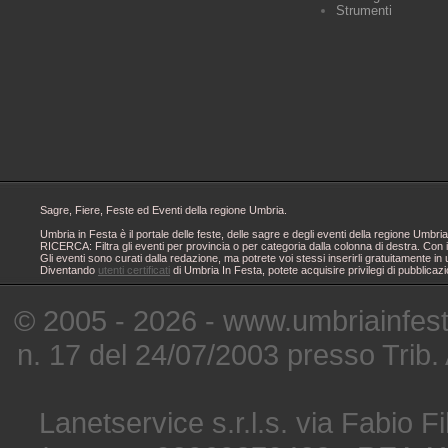
Strumenti
Sagre, Fiere, Feste ed Eventi della regione Umbria.
Umbria in Festa è il portale delle feste, delle sagre e degli eventi della regione Um
RICERCA: Filtra gli eventi per provincia o per categoria dalla colonna di destra. Con i
Gli eventi sono curati dalla redazione, ma potrete voi stessi inserirli gratuitamente i
Diventando
utenti certificati
di Umbria In Festa, potete acquisire privilegi di pubblicaz
© 2005 - 2026 - www.umbriainfes
n. 17 del 24/07/2003 presso Trib.
Lanetservice s.r.l.s. via Fabio Fi