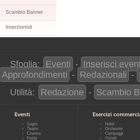
Scambio Banner
Inserzionisti
Sfoglia:
Eventi
-
Inserisci even
Approfondimenti
-
Redazionali
-
Utilità:
Redazione
-
Scambio B
Eventi
Esercizi commerci
Sagre
Hotel
Teatro
Orchestre
Cinema
Campeggi
Feste
Ostelli