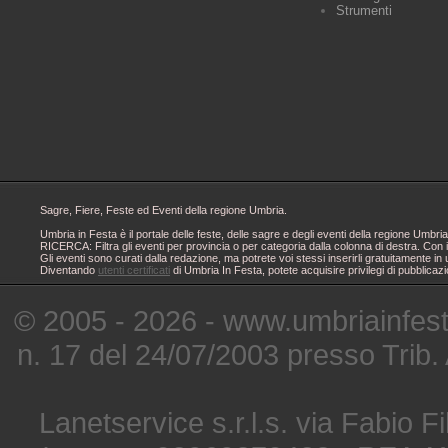
Strumenti
Sagre, Fiere, Feste ed Eventi della regione Umbria.
Umbria in Festa è il portale delle feste, delle sagre e degli eventi della regione Um
RICERCA: Filtra gli eventi per provincia o per categoria dalla colonna di destra. Con i
Gli eventi sono curati dalla redazione, ma potrete voi stessi inserirli gratuitamente i
Diventando
utenti certificati
di Umbria In Festa, potete acquisire privilegi di pubblicaz
© 2005 - 2026 - www.umbriainfes
n. 17 del 24/07/2003 presso Trib.
Lanetservice s.r.l.s. via Fabio Fi