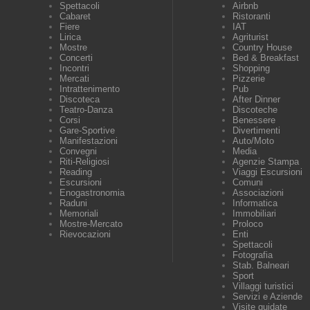
Spettacoli
Airbnb
Cabaret
Ristoranti
Fiere
IAT
Lirica
Agriturist
Mostre
Country House
Concerti
Bed & Breakfast
Incontri
Shopping
Mercati
Pizzerie
Intrattenimento
Pub
Discoteca
After Dinner
Teatro-Danza
Discoteche
Corsi
Benessere
Gare-Sportive
Divertimenti
Manifestazioni
Auto/Moto
Convegni
Media
Riti-Religiosi
Agenzie Stampa
Reading
Viaggi Escursioni
Escursioni
Comuni
Enogastronomia
Associazioni
Raduni
Informatica
Memoriali
Immobiliari
Mostre-Mercato
Proloco
Rievocazioni
Enti
Spettacoli
Fotografia
Stab. Balneari
Sport
Villaggi turistici
Servizi e Aziende
Visite guidate