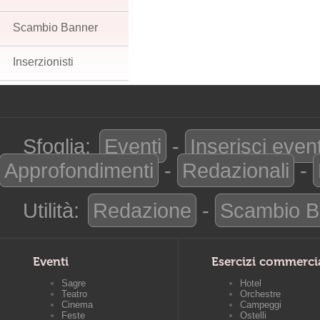
Scambio Banner
Inserzionisti
Sfoglia:
Eventi
-
Inserisci even
Approfondimenti
-
Redazionali
-
Utilità:
Redazione
-
Scambio B
Eventi
Esercizi commerci
Sagre
Hotel
Teatro
Orchestre
Cinema
Campeggi
Feste
Ostelli